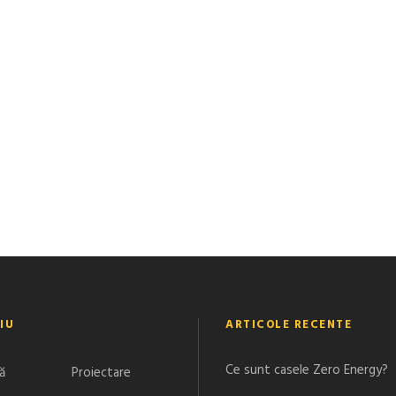
IU
ARTICOLE RECENTE
Ce sunt casele Zero Energy?
ă
Proiectare