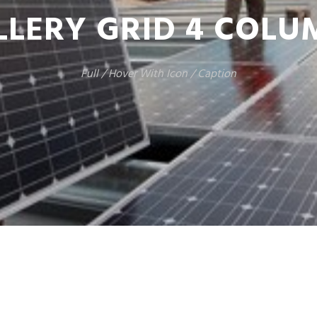
LLERY GRID 4 COLU
Full / Hover With Icon / Caption