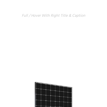
SPACE
Full / Hover With Right Title & Caption